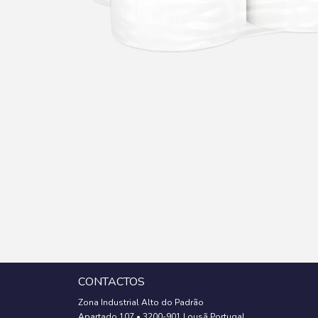
CONTACTOS
Zona Industrial Alto do Padrão
Apartado 107
•
3200-901 Lousã Portugal