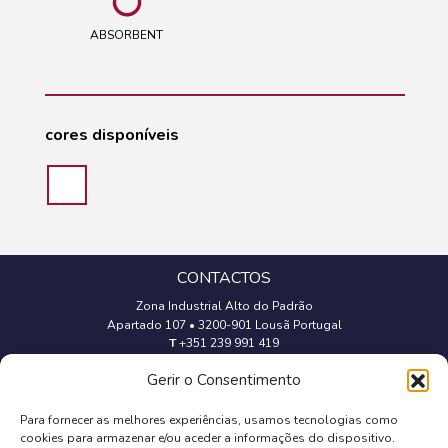
ABSORBENT
cores disponíveis
CONTACTOS
Zona Industrial Alto do Padrão
Apartado 107
•
3200-901 Lousã Portugal
T
+351 239 991 419
(Chamada para a rede fixa nacional)
Gerir o Consentimento
geral@trevipapel.com
Para fornecer as melhores experiências, usamos tecnologias como
cookies para armazenar e/ou aceder a informações do dispositivo.
Aviso Legal