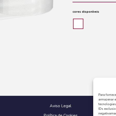
cores disponíveis
Para fornec
armazenar e
tecnologia
Aviso Legal
IDs exclusiv
negativaman
Política de Cookies