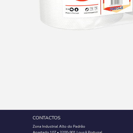
CONTACTOS
Zona Industrial Alto do Padrão
Apartado 107
•
3200-901 Lousã Portugal