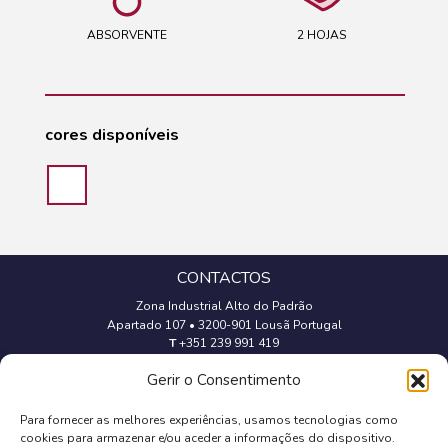
ABSORVENTE
2 HOJAS
cores disponíveis
CONTACTOS
Zona Industrial Alto do Padrão
Apartado 107
•
3200-901 Lousã Portugal
T
+351 239 991 419
(Chamada para a rede fixa nacional)
Gerir o Consentimento
geral@trevipapel.com
Para fornecer as melhores experiências, usamos tecnologias como
cookies para armazenar e/ou aceder a informações do dispositivo.
Aviso Legal