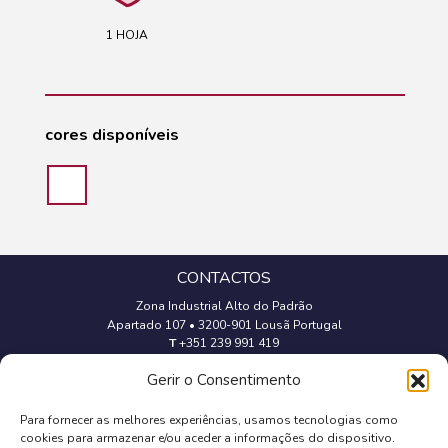
1 HOJA
cores disponíveis
CONTACTOS
Zona Industrial Alto do Padrão
Apartado 107
•
3200-901 Lousã Portugal
T
+351 239 991 419
(Chamada para a rede fixa nacional)
Gerir o Consentimento
geral@trevipapel.com
Para fornecer as melhores experiências, usamos tecnologias como
cookies para armazenar e/ou aceder a informações do dispositivo.
Aviso Legal