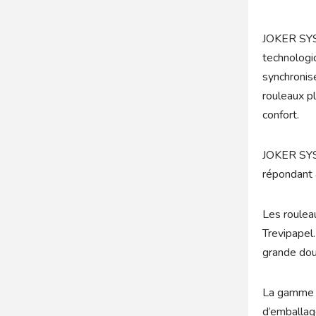
JOKER SYS
technologi
synchronise
rouleaux pl
confort.
JOKER SYST
répondant 
Les roulea
Trevipapel.
grande dou
La gamme 
d’emballage