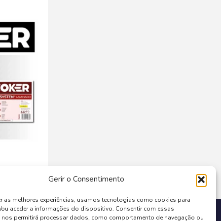
Gerir o Consentimento
er as melhores experiências, usamos tecnologias como cookies para
/ou aceder a informações do dispositivo. Consentir com essas
COFINANCIADO POR:
s nos permitirá processar dados, como comportamento de navegação ou