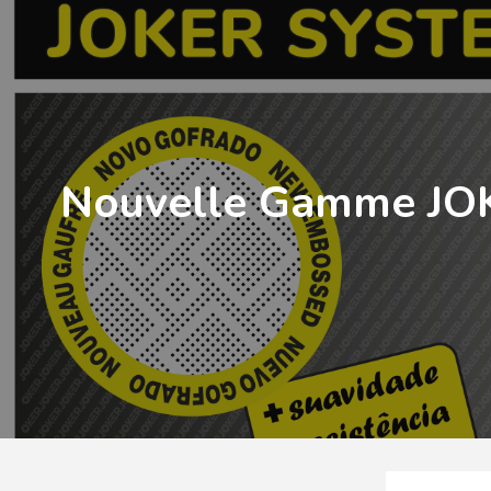
Aller
au
contenu
Nouvelle Gamme J