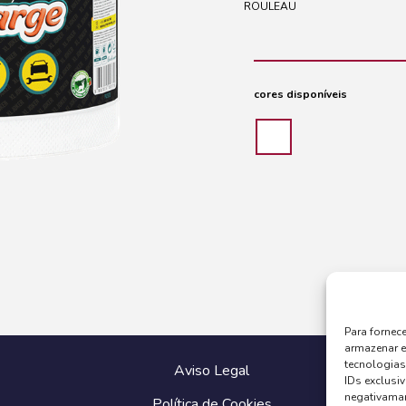
ROULEAU
cores disponíveis
Para fornec
armazenar e
tecnologia
Aviso Legal
IDs exclusiv
negativaman
Política de Cookies