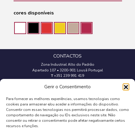
cores disponíveis
CONTACTOS
Zona Industrial Alto do Padrão
Apartado 107
•
3200-901 Lousã Portugal
T
+351 239 991 419
(Chamada para a rede fixa nacional)
Gerir o Consentimento
geral@trevipapel.com
Para fornecer as melhores experiências, usamos tecnologias como
cookies para armazenar e/ou aceder a informações do dispositivo.
Aviso Legal
Consentir com essas tecnologias nos permitirá processar dados, como
comportamento de navegação ou IDs exclusivos neste site. Não
Política de Cookies
consentir ou retirar o consentimento pode afetar negativamante certos
recursos e funções.
Política de Privacidade