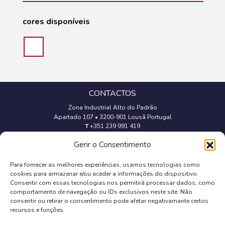
cores disponíveis
CONTACTOS
Zona Industrial Alto do Padrão
Apartado 107
•
3200-901 Lousã Portugal
T
+351 239 991 419
(Chamada para a rede fixa nacional)
Gerir o Consentimento
geral@trevipapel.com
Para fornecer as melhores experiências, usamos tecnologias como
cookies para armazenar e/ou aceder a informações do dispositivo.
Aviso Legal
Consentir com essas tecnologias nos permitirá processar dados, como
comportamento de navegação ou IDs exclusivos neste site. Não
Política de Cookies
consentir ou retirar o consentimento pode afetar negativamante certos
recursos e funções.
Política de Privacidade