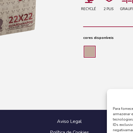
RECYCLÉ
2 PLIS
GRAUF
cores disponíveis
Para fornec
armazenar e
tecnologia
Aviso Legal
IDs exclusiv
negativaman
Política de Cookies