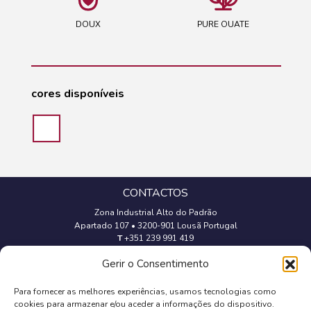
DOUX
PURE OUATE
cores disponíveis
CONTACTOS
Zona Industrial Alto do Padrão
Apartado 107
•
3200-901 Lousã Portugal
T
+351 239 991 419
(Chamada para a rede fixa nacional)
Gerir o Consentimento
geral@trevipapel.com
Para fornecer as melhores experiências, usamos tecnologias como
cookies para armazenar e/ou aceder a informações do dispositivo.
Aviso Legal