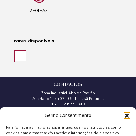
2 FOLHAS
cores disponíveis
CONTACTOS
Zona Industrial Alto do Padrão
Apartado 107
•
3200-901 Lousã Portugal
T
+351 239 991 419
(Chamada para a rede fixa nacional)
Gerir o Consentimento
geral@trevipapel.com
Para fornecer as melhores experiências, usamos tecnologias como
cookies para armazenar e/ou aceder a informações do dispositivo.
Aviso Legal