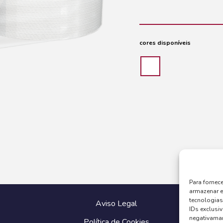
cores disponíveis
Para fornec
armazenar e
tecnologia
Aviso Legal
IDs exclusiv
negativaman
Política de Cookies