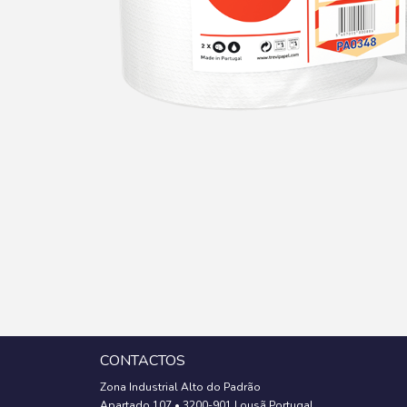
CONTACTOS
Zona Industrial Alto do Padrão
Apartado 107
•
3200-901 Lousã Portugal