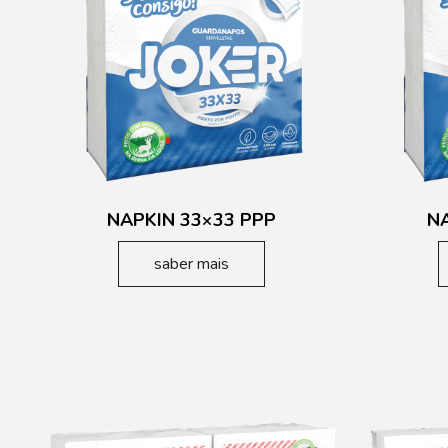
NAPKIN 33×33 PPP
N
saber mais