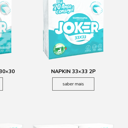
30×30
NAPKIN 33×33 2P
saber mais