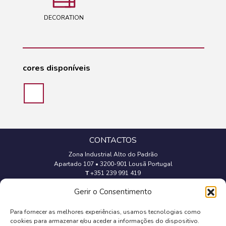
DECORATION
cores disponíveis
CONTACTOS
Zona Industrial Alto do Padrão
Apartado 107
•
3200-901 Lousã Portugal
T
+351 239 991 419
(Chamada para a rede fixa nacional)
Gerir o Consentimento
geral@trevipapel.com
Para fornecer as melhores experiências, usamos tecnologias como
cookies para armazenar e/ou aceder a informações do dispositivo.
Aviso Legal