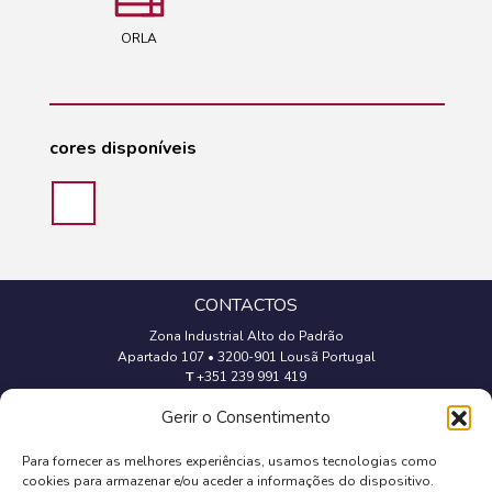
ORLA
cores disponíveis
CONTACTOS
Zona Industrial Alto do Padrão
Apartado 107
•
3200-901 Lousã Portugal
T
+351 239 991 419
(Chamada para a rede fixa nacional)
Gerir o Consentimento
geral@trevipapel.com
Para fornecer as melhores experiências, usamos tecnologias como
cookies para armazenar e/ou aceder a informações do dispositivo.
Aviso Legal