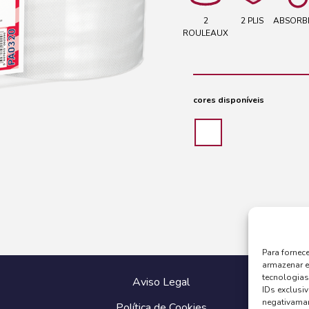
2
2 PLIS
ABSORB
ROULEAUX
cores disponíveis
Para fornec
armazenar e
tecnologia
Aviso Legal
IDs exclusiv
negativaman
Política de Cookies