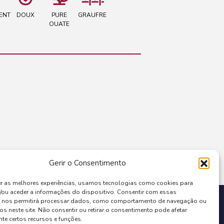
ENT
DOUX
PURE
GRAUFRE
OUATE
Gerir o Consentimento
er as melhores experiências, usamos tecnologias como cookies para
/ou aceder a informações do dispositivo. Consentir com essas
COFINANCIADO POR:
s nos permitirá processar dados, como comportamento de navegação ou
os neste site. Não consentir ou retirar o consentimento pode afetar
te certos recursos e funções.