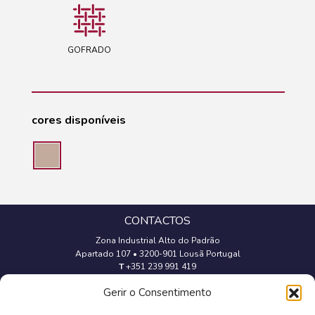
GOFRADO
cores disponíveis
CONTACTOS
Zona Industrial Alto do Padrão
Apartado 107
•
3200-901 Lousã Portugal
T
+351 239 991 419
(Chamada para a rede fixa nacional)
Gerir o Consentimento
geral@trevipapel.com