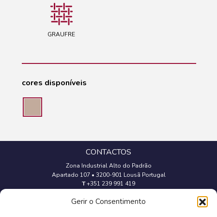
GRAUFRE
cores disponíveis
CONTACTOS
Zona Industrial Alto do Padrão
Apartado 107
•
3200-901 Lousã Portugal
T
+351 239 991 419
(Chamada para a rede fixa nacional)
Gerir o Consentimento
geral@trevipapel.com