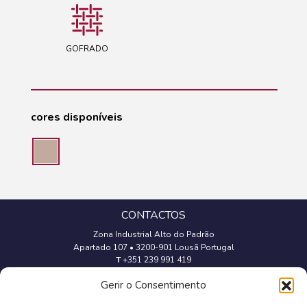
GOFRADO
cores disponíveis
CONTACTOS
Zona Industrial Alto do Padrão
Apartado 107
•
3200-901 Lousã Portugal
T
+351 239 991 419
(Chamada para a rede fixa nacional)
Gerir o Consentimento
geral@trevipapel.com